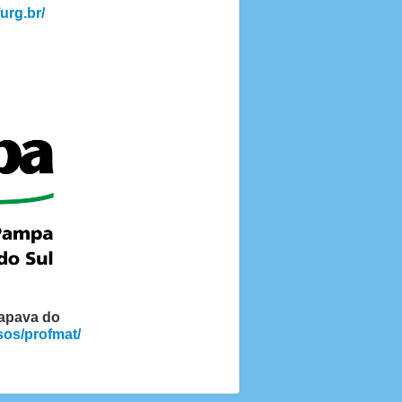
furg.br/
apava do
sos/profmat/