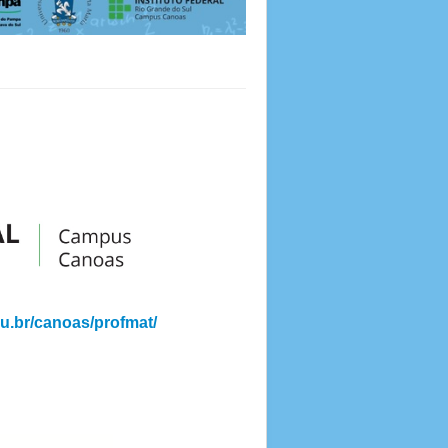
edu.br/canoas/profmat/