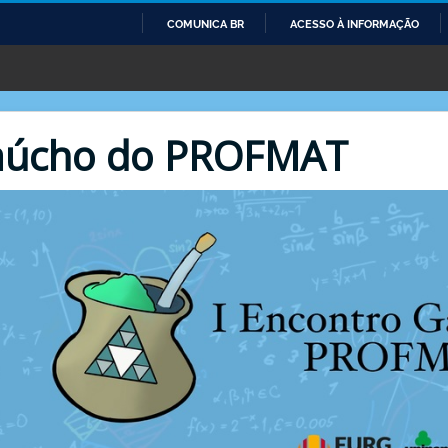
COMUNICA BR
ACESSO À INFORMAÇÃO
IR
PARA
O
CONTEÚDO
Gaúcho do PROFMAT