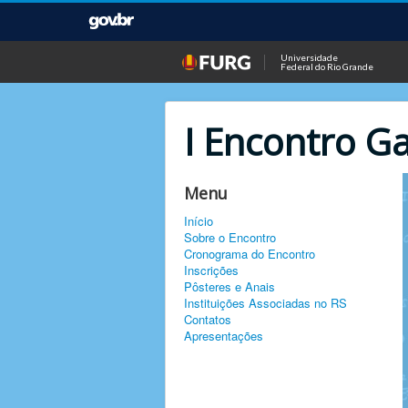
Universidade
Federal do Rio Grande
I Encontro 
Menu
Início
Sobre o Encontro
Cronograma do Encontro
Inscrições
Pôsteres e Anais
Instituições Associadas no RS
Contatos
Apresentações