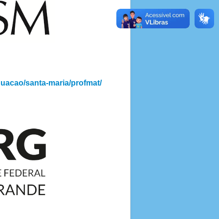
duacao/santa-maria/profmat/