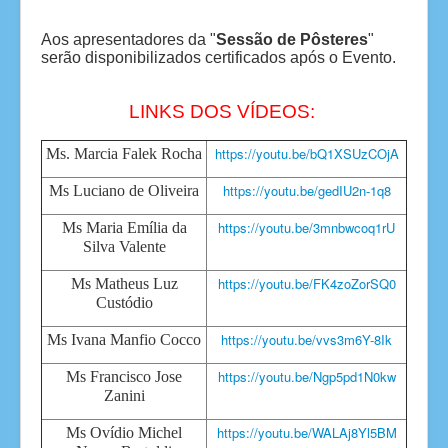
Aos apresentadores da "
Sessão de Pôsteres
"
serão disponibilizados certificados após o Evento.
LINKS DOS VÍDEOS:
https://youtu.be/bQ1XSUzCOjA
Ms. Marcia Falek Rocha
https://youtu.be/gedIU2n-1q8
Ms Luciano de Oliveira
https://youtu.be/3mnbwcoq1rU
Ms Maria Emília da
Silva Valente
https://youtu.be/FK4zoZorSQ0
Ms Matheus Luz
Custódio
https://youtu.be/vvs3m6Y-8Ik
Ms Ivana Manfio Cocco
https://youtu.be/Ngp5pd1N0kw
Ms Francisco Jose
Zanini
https://youtu.be/WALAj8Yl5BM
Ms Ovídio Michel