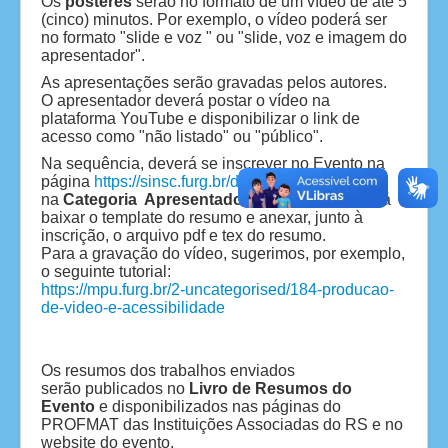
Os
pôsteres
serão no formato de um vídeo de até 5
(cinco) minutos. Por exemplo, o vídeo poderá ser
no formato "slide e voz " ou "slide, voz e imagem do
apresentador".
As apresentações serão gravadas pelos autores.
O
apresentador deverá postar o vídeo na
plataforma YouTube e disponibilizar o link de
acesso como "não listado" ou "público".
Na sequência, deverá se inscrever no Evento na
página
https://sinsc.furg.br/detalheseventos/1545
na
Categoria Apresentador.
Além disso, deverá
baixar o template do resumo e anexar, junto à
inscrição, o arquivo pdf e tex do resumo.
Para a gravação do vídeo, sugerimos, por exemplo,
o seguinte tutorial:
https://mpu.furg.br/2-uncategorised/184-producao-
de-video-e-acessibilidade
Os resumos dos trabalhos enviados
serão publicados no
Livro de Resumos do
Evento
e disponibilizados nas páginas do
PROFMAT das Instituições Associadas do RS e no
website do evento.